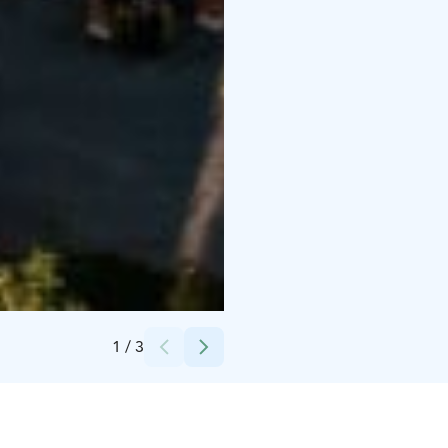
Credits:
Pirkkalan seurakunta
1
/
3