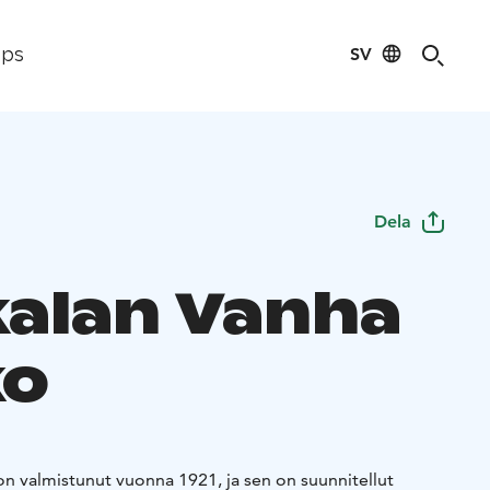
SV
ips
Dela
kalan Vanha
ko
on valmistunut vuonna 1921, ja sen on suunnitellut