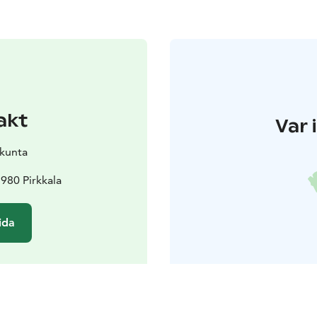
akt
Var 
akunta
3980 Pirkkala
ida