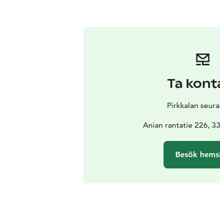
Ta kont
Pirkkalan seur
Anian rantatie 226, 3
Besök hems