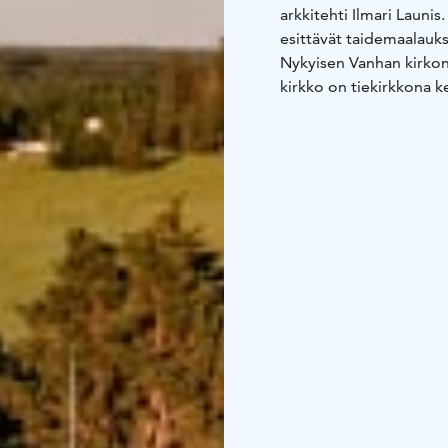
arkkitehti Ilmari Launis.
esittävät taidemaalauks
Nykyisen Vanhan kirkon 
kirkko on tiekirkkona k
erillistä sopimusta. Mu