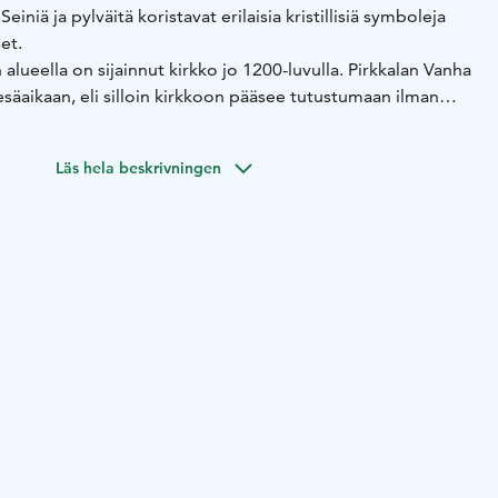
 Seiniä ja pylväitä koristavat erilaisia kristillisiä symboleja
et.
alueella on sijainnut kirkko jo 1200-luvulla. Pirkkalan Vanha
esäaikaan, eli silloin kirkkoon pääsee tutustumaan ilman
ina aikoina kysy vierailuaikaa seurakuntatoimistosta.
Läs hela beskrivningen