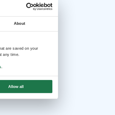
About
that are saved on your
t any time.
s
.
Allow all