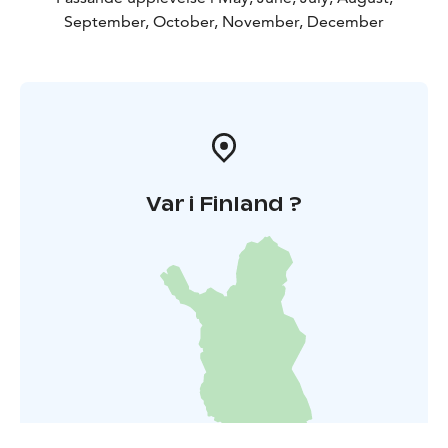
Finland.
MarmeladKompaniet är öppet
fredagar kl.13-
September, October, November, December
17 och lördagar kl.11-14
Ifall du är på besök i Jakobstad
och vill besöka shopen andra tider, hör gärna av dig på
telefon 0503001077 så är jag ganska snabbt på plats
!
WinterStängt januari och februari!
Var i Finland ?