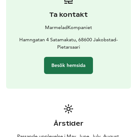
Nu och då finns även till försäljning lokala
handplockade produkter från Finland, Skandinavien
Ta kontakt
och världen.
Små grupper kan boka en visit i shopen och samtidigt
MarmeladKompaniet
beställa en ”tasting” med ost, kex och marmelad.
MarmeladKompaniets produktion är mycket småskalig
Hamngatan 4 Satamakatu, 68600 Jakobstad-
och produkterna tillreds i små satser om max 3kg, med
Pietarsaari
tillgång på lokala råvaror enligt säsongen som
Godsägaren levererar!
Besök hemsida
Dessa ”burkar” är rena hantverket och tillreds på ett
sådant sätt att det garanterar en livsmedels säker och
högkvalitativ slutprodukt.
Så ledorden i detta lilla
mikro-företag är ”bra råvara, äkta smaksättning och
snyggt förpackat med det lilla extra ”
Den populäraste marmeladen är päron-saffran-valnöts
marmeladen som också vann silvermedalj 2013 i SM
tävling i mathantverk i Sverige.
Äppel-havtorn
Årstider
marmeladen kommer på andra plats med ett FM guld
2020 i FM tävling i mathantverk i
Passande upplevelse i May, June, July, August,