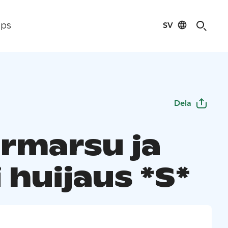
SV
ips
Dela
rmarsu ja
 huijaus *S*