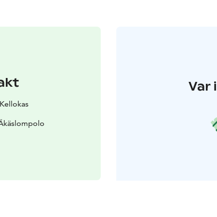
akt
Var 
 Kellokas
 Äkäslompolo