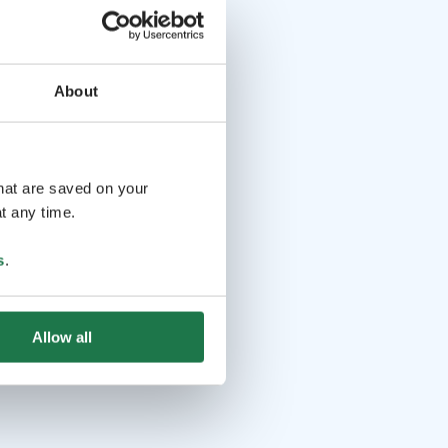
About
that are saved on your
t any time.
s
.
Allow all