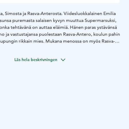
a, Simosta ja Rasva-Anterosta. Viidesluokkalainen Emilia
sunsa puremasta salaisen kyvyn muuttua Supermarsuksi,
 jonka tehtävänä on auttaa eläimiä. Hänen paras ystävänsä
mo ja vastustajansa puolestaan Rasva-Antero, koulun pahin
 kaupungin rikkain mies. Mukana menossa on myös Rasva-
etari. Elokuvassa ollaan ekologisten kysymysten äärellä,
 lähimetsän ja siellä asuvan pörröhännän kohtalo.
Läs hela beskrivningen
kari, kun hän sai lahjaksi taianomaisen lemmikkimarsun, joka
et vietiin Näsinneulan katolle Jättiläismarsun luokse ja
ansa Supermarsu. Mutta mitä tapahtuu, kun Emilian
omapullo, päätyy vääriin käsiin? Pystyykö Supermarsu
n ja pörröhännän? Tämän kaiken kertoo Supermarsu ja
joka tulee ensi-iltaan joulukuussa 2025.