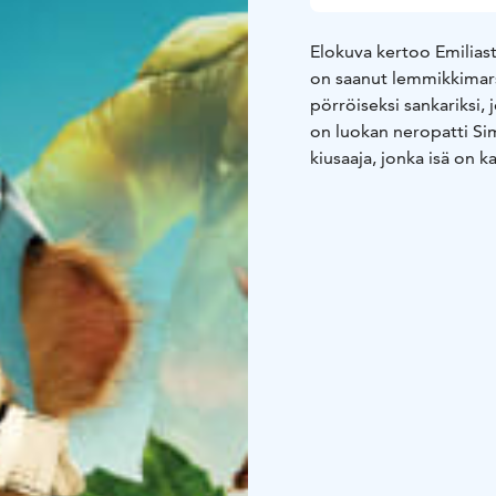
Elokuva kertoo Emiliast
on saanut lemmikkimar
pörröiseksi sankariksi,
on luokan neropatti Si
kiusaaja, jonka isä on
Anteron paras kaveri Pi
sillä kaikkia huolettaa
Emiliasta tuli supersan
puri häntä sormeen. Hän
hän saikin tietää olev
supervoimien lähde, ju
pelastamaan lähimetsä
suuri huijaus -elokuva, 