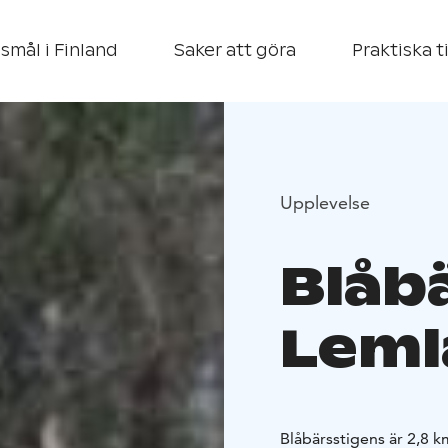
smål i Finland
Saker att göra
Praktiska t
Upplevelse
Blåbä
Leml
Blåbärsstigens är 2,8 k