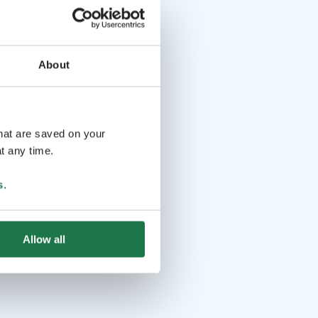
About
that are saved on your
t any time.
s
.
Allow all