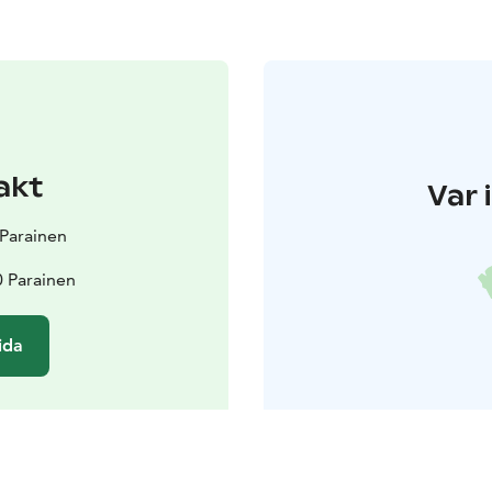
akt
Var 
t Parainen
0 Parainen
ida