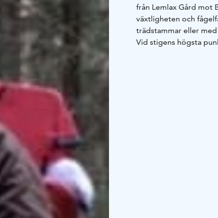
från Lemlax Gård mot B
växtligheten och fågel
trädstammar eller med p
Vid stigens högsta pun
i Pargas centrum. Terrä
sanka kärrmarker. Läng
fågelfaunan i terrängen