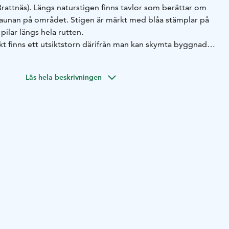
rattnäs). Längs naturstigen finns tavlor som berättar om
faunan på området. Stigen är märkt med blåa stämplar på
ilar längs hela rutten.
kt finns ett utsiktstorn därifrån man kan skymta byggnader
ngen är varierande med allt från karga bergsavsnitt till
s rutten finns informationstavlor om växtligheten och
Läs hela beskrivningen
.