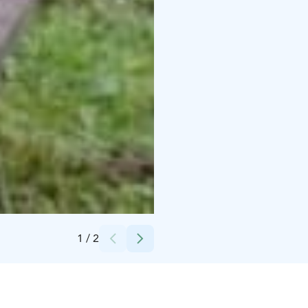
Credits:
James Simpson/St Olav Waterway
1
/
2