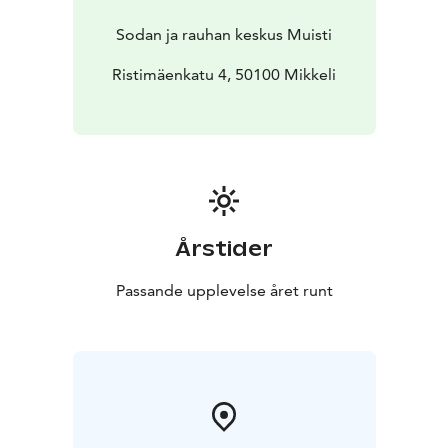
yhteiskunnassa, sotien syttymissyitä sekä jokapäiväisen
rauhan rakentamisen tärkeyttä.
“Nykyinen
Sodan ja rauhan keskus Muisti
maailmantilanne herättää paljon kysymyksiä, ja
haluamme näyttelymme avulla antaa ihmisille välineitä
Ristimäenkatu 4, 50100 Mikkeli
käsitellä historian avulla näitä teemoja”, sanoo
Puntanen ja jatkaa: “Myös rauha on saanut uudenlaista
merkitystä. Rauha-näyttelyosion täydennyksillä
haluamme tukea kävijöiden ymmärrystä heidän omista
mahdollisuuksistaan vaikuttaa demokraattisen
yhteiskunnan toimintaan sekä käsitystä meistä
jokaisesta rauhantekijänä.”
Muistilla on
Årstider
valtioneuvoston kanslian asettaman työryhmän
esityksen mukaan annettu tehtävä säilyttää, esittää ja
Passande upplevelse året runt
jakaa veteraaniperintöä yhdessä Tammenlehvän
Perinneliiton kanssa. Tehtävä on huomioitu
näyttelyuudistuksessa useassa kohdassa. Nähtävänä on
mm. veteraanin tarina, vuorovaikutteisia tietokantoja ja
omakohtaisia muisteluja. Kokonaan uusi näyttelytila
keskittyy sotasukupolven selviytymiseen sodan jälkeen: