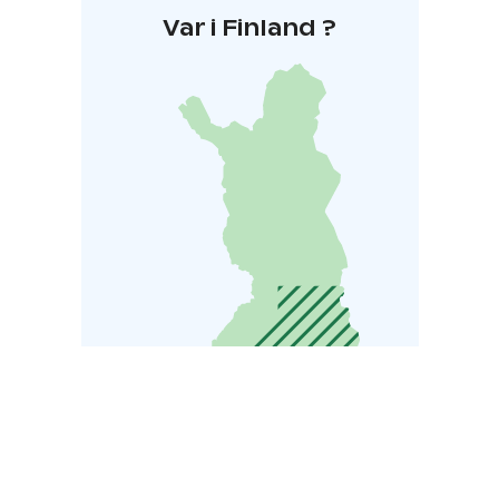
rakentaessaan omannäköistä elämäänsä muuttuneessa
Var i Finland ?
Suomessa he rakensivat myös suomalaisen
hyvinvointivaltion. Missä vaiheessa näistä ihmisistä tuli
veteraaneja, milloin sankareita? Mikä on heidän
perintönsä meille ja mitä voimme siitä oppia?