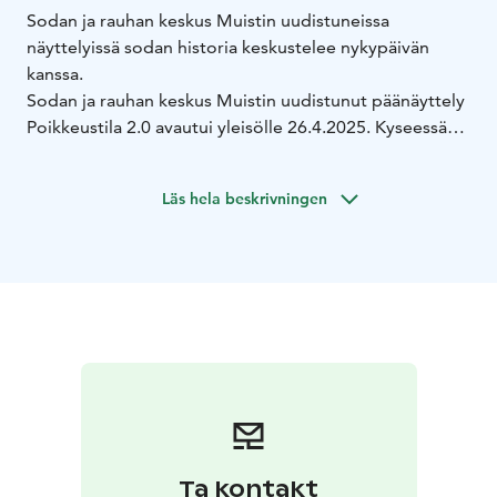
Sodan ja rauhan keskus Muistin uudistuneissa
näyttelyissä sodan historia keskustelee nykypäivän
kanssa.
Sodan ja rauhan keskus Muistin uudistunut päänäyttely
Poikkeustila 2.0 avautui yleisölle 26.4.2025. Kyseessä
on osauudistus, jossa osa aiemmista näyttelykohteista
on vaihdettu kokonaan ja osa on saanut uusia sisältöjä.
Läs hela beskrivningen
Myös täysin uusia näyttelytiloja avataan. Näkökulmana
on edelleen suomalainen sodan kokemushistoria,
mutta muuttunut maailmantilanne heijastuu
uudistuksen sisältöihin.
“Ajan kuluessa suhteemme menneisyyteen muuttuu.
Katsomme historiaa nykyhetkestä käsin. Vaikka
samankaltaisia asioita tapahtuu eri aikoina, historia ei
toista itseään”, sanoo Muistin sisältöjohtaja Pia
Puntanen.
Poikkeustila 2.0 -näyttelyssä nostetaan esiin
sotasukupolvien kokemuksia ja merkitystä
Ta kontakt