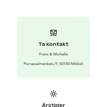
lahjakortille ladatun summan osissa tai kerralla. Lahjan
saaja voi itse valita, missä S-ryhmän ravintolassa
lahjakortin käyttää.Lahjakortti on voimassa 24 kk
hankintahetkestä.
Lahjakortin ostajalle ei makseta
Bonusta. Bonusta maksetaan, kun lahjakorttia käytetään
S-ryhmän toimipaikassa tuotteen tai palvelun
maksamiseen edellyttäen, että lahjakortin käyttäjä on
S-ryhmän asiakasomistaja.
Ta kontakt
Osta ravintolalahjakortti Frans & Michellestä!
Frans & Michelle
Porrassalmenkatu 9, 50100 Mikkeli
Årstider