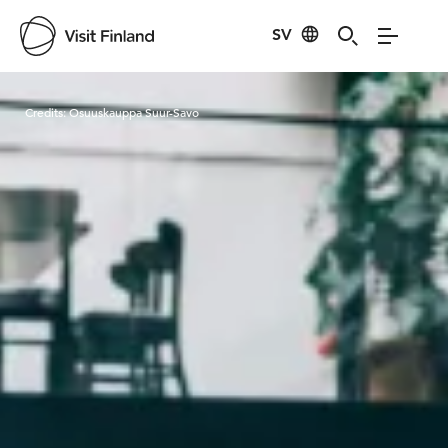
SV
Visit Finland
Credits:
Osuuskauppa Suur-Savo