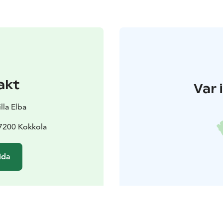
akt
Var 
lla Elba
67200 Kokkola
ida