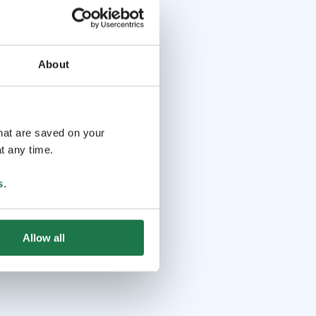
About
that are saved on your
t any time.
s
.
Allow all