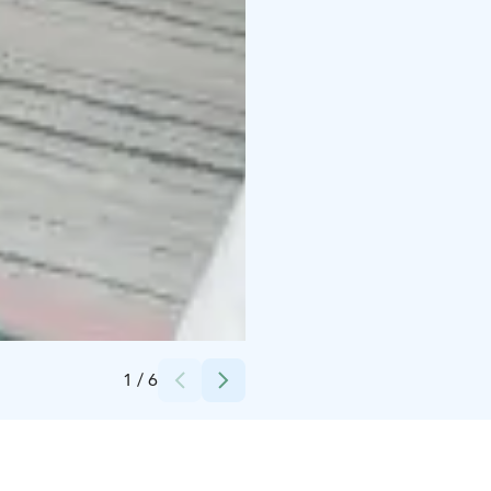
Credits:
Villa Elba
1
/
6