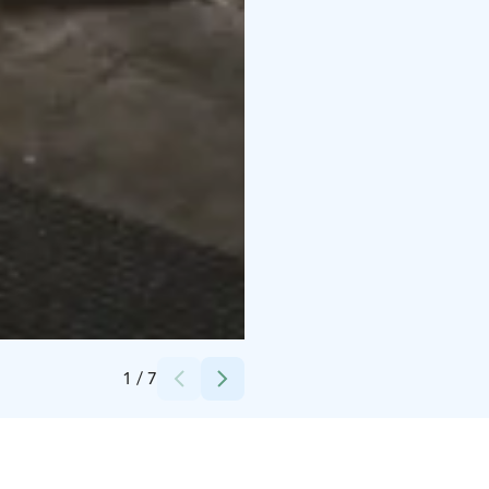
Credits:
Jukkolanmäen Navetanvintti
1
/
7