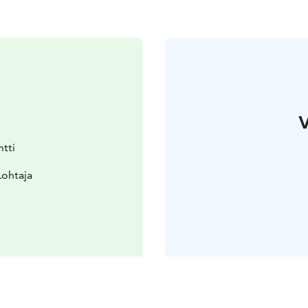
V
tti
Lohtaja