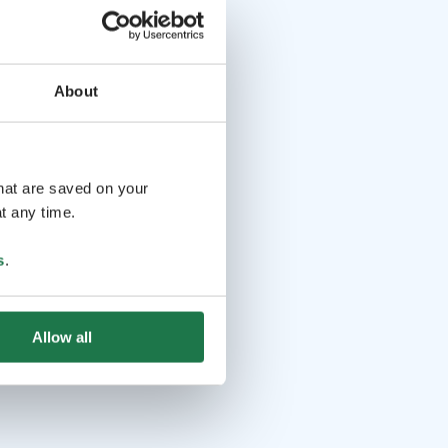
About
that are saved on your
t any time.
s
.
Allow all