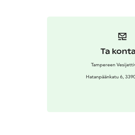
Ta kont
Tampereen Vesijett
Hatanpäänkatu 6, 339