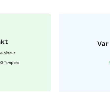
akt
Var 
ivuokraus
00 Tampere