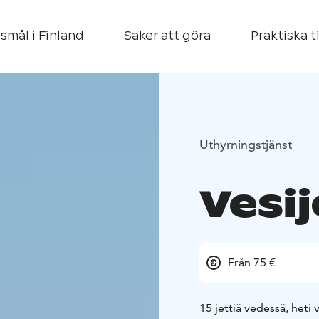
smål i Finland
Saker att göra
Praktiska t
Uthyrningstjänst
Vesi
Från 75 €
15 jettiä vedessä, heti 