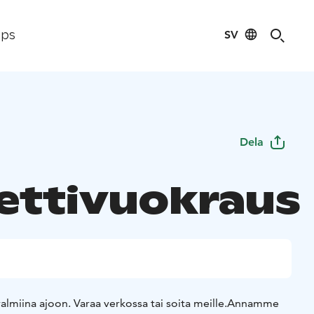
SV
ips
Dela
jettivuokraus
valmiina ajoon. Varaa verkossa tai soita meille.
Annamme