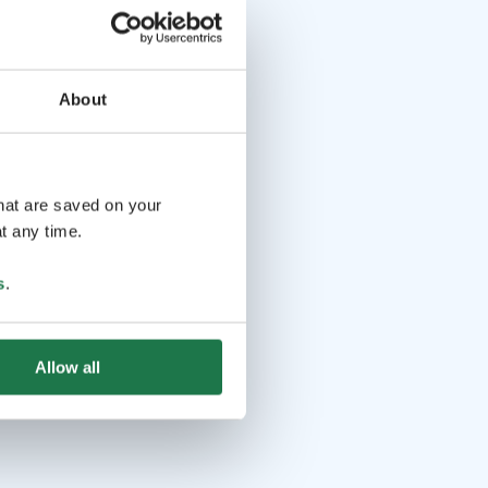
About
that are saved on your
t any time.
s
.
Allow all