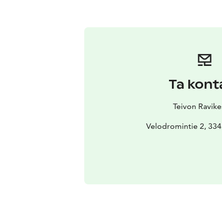
Ta kont
Teivon Ravike
Velodromintie 2, 33