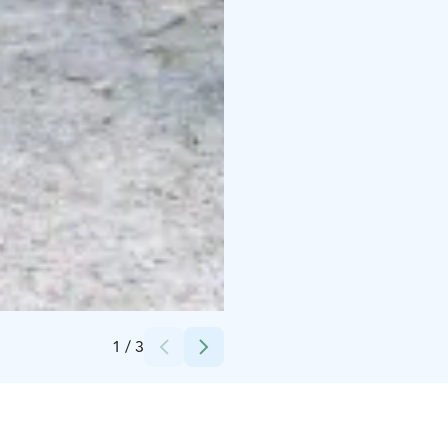
Credits:
Teivon Ravikeskus
1
/
3