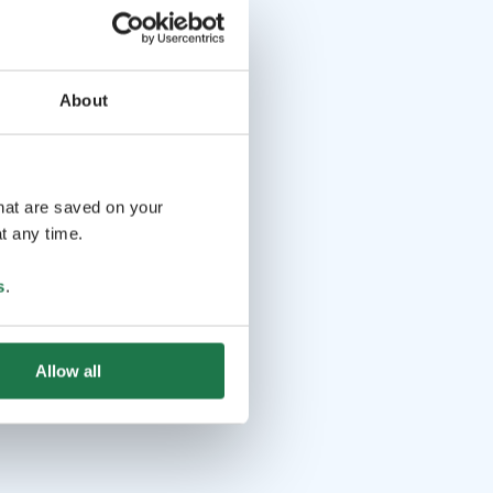
About
that are saved on your
t any time.
s
.
Allow all