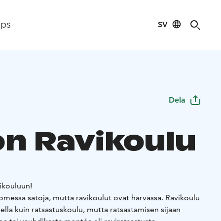
SV
ips
Dela
on Ravikoulu
ikouluun!
omessa satoja, mutta ravikoulut ovat harvassa. Ravikoulu
eella kuin ratsastuskoulu, mutta ratsastamisen sijaan