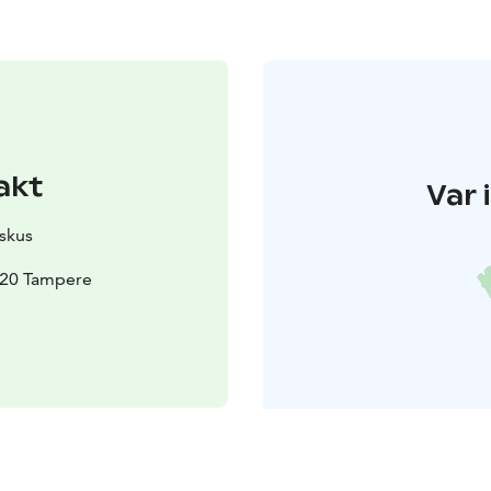
akt
Var 
skus
420 Tampere