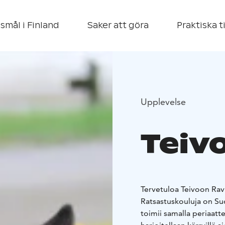
smål i Finland
Saker att göra
Praktiska t
Upplevelse
Teiv
Tervetuloa Teivoon Rav
Ratsastuskouluja on Su
toimii samalla periaatt