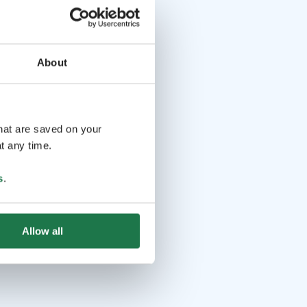
About
that are saved on your
t any time.
s
.
Allow all