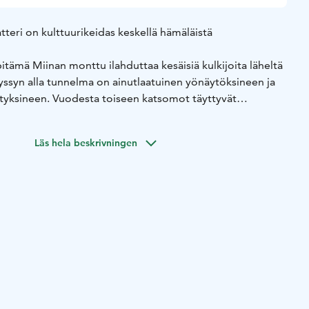
teri on kulttuurikeidas keskellä hämäläistä
itämä Miinan monttu ilahduttaa kesäisiä kulkijoita läheltä
ssyn alla tunnelma on ainutlaatuinen yönäytöksineen ja
ityksineen. Vuodesta toiseen katsomot täyttyvät
hmetteleekin, onko kyse tosiaan harrastajateatterista.
n nuorisoseura Silmun käyttöön vuonna 1993. Vuonna 2005
Läs hela beskrivningen
, “Miinan myssy”, joka suojaa sateelta ja antaa laadukkaan
 Katsomoon mahtuu n. 500 katsojaa ja eturivi on varattu
see niin rollaattorilla kuin pyörätuolillakin.
onipuolisesta väliaikatarjoilusta vastaa Piirivuoren
i. Tehokkaasta liikenteenohjauksesta ja
a vastaa alajaosto Pallomahat. Uutuutena alueella on myös