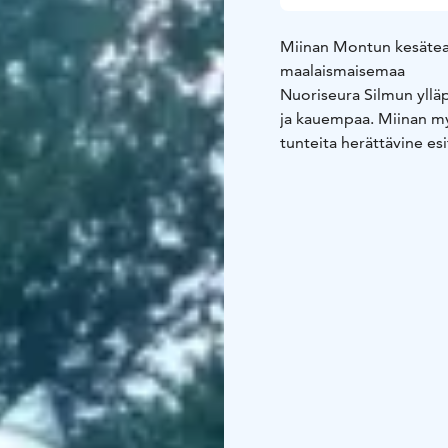
Miinan Montun kesäteat
maalaismaisemaa
Nuoriseura Silmun ylläp
ja kauempaa. Miinan my
tunteita herättävine es
ennätyslukemiin. Moni i
Miinan monttu otettii
rakennettiin upea katos
akustiikan esityksille.
invapaikoille, joihin pää
Kesäteatteriesitysten m
kyläyhdistyksen puffett
järjestyksenvalvonnast
anniskeluoikeudet.