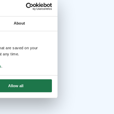
About
that are saved on your
t any time.
s
.
Allow all