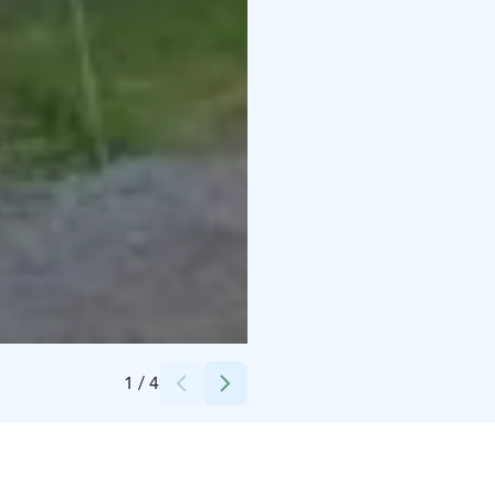
Credits:
Anu Juuri
1
/
4