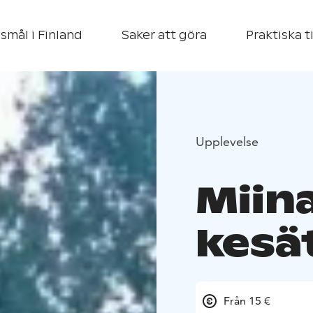
smål i Finland
Saker att göra
Praktiska t
Upplevelse
Miin
kesä
Från 15 €