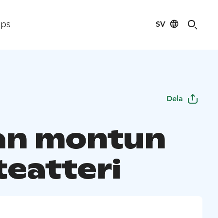
SV
ips
Dela
an montun
teatteri