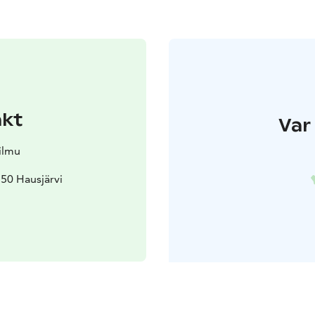
akt
Var 
ilmu
50 Hausjärvi