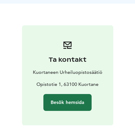
i vadbassängen och barnbassängen, och den fartfyllda
vattenrutschbanan skapar extra glädje i simbaden.
Multibassängen lämpar sig för både vattengymnastik
och avkoppling, bubbelpoolerna erbjuder
återhämtning för kropp och sinne, och kallbadet ger
effektiv uppfriskning. Under lovperioder finns även en
Wibit‑vattensäventyrsbana som inspirerar till rörelse
och nya utmaningar i vattnet.
Ta kontakt
Naturens lugn, högklassiga motionstjänster och
mångsidiga välmåendemöjligheter gör Kuortane till en
Kuortaneen Urheiluopistosäätiö
destination där en aktiv semester och avkoppling möts
på ett naturligt sätt. I Kuortane rör du på dig,
Opistotie 1, 63100 Kuortane
återhämtar dig och njuter av semestern i din egen takt.
Besök hemsida