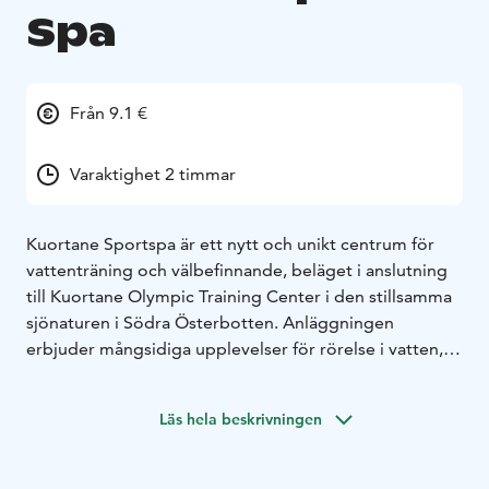
Spa
Från 9.1 €
Varaktighet 2 timmar
Kuortane Sportspa är ett nytt och unikt centrum för
vattenträning och välbefinnande, beläget i anslutning
till Kuortane Olympic Training Center i den stillsamma
sjönaturen i Södra Österbotten. Anläggningen
erbjuder mångsidiga upplevelser för rörelse i vatten,
avkoppling och välmående för besökare i alla åldrar.
Hjärtat i Kuortane Sportspa är en olympisk
Läs hela beskrivningen
50‑metersbassäng med tio banor, som ger gott om
utrymme för både aktiv träning och lugna simstunder.
För de yngsta är det tryggt att bekanta sig med vatten