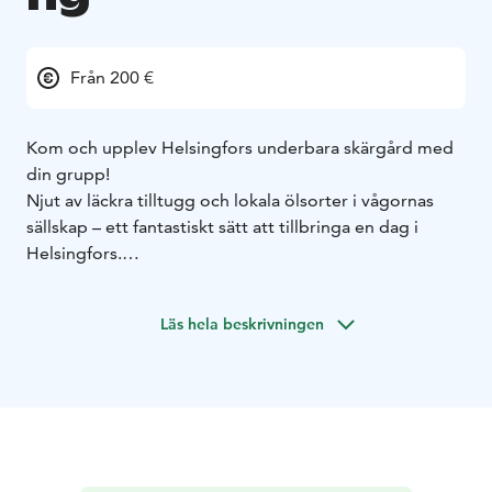
Från 200 €
Kom och upplev Helsingfors underbara skärgård med
din grupp!
Njut av läckra tilltugg och lokala ölsorter i vågornas
sällskap – ett fantastiskt sätt att tillbringa en dag i
Helsingfors.
Helsingfors vackra och historiska skärgård lockar
nästan två miljoner besökare varje år. M/Y Fortune
Läs hela beskrivningen
välkomnar företag med sina team och ledningsgrupper
samt privata sällskap. Båtens mångsidighet garanterar
gästernas komfort, och skärgårdens destinationer
erbjuder besöksmål för dig som inte vill spendera hela
resan ute på havet.
Start- och slutpunkt för kryssningen skräddarsys alltid
efter era önskemål längs Helsingfors-Esbo-axeln.