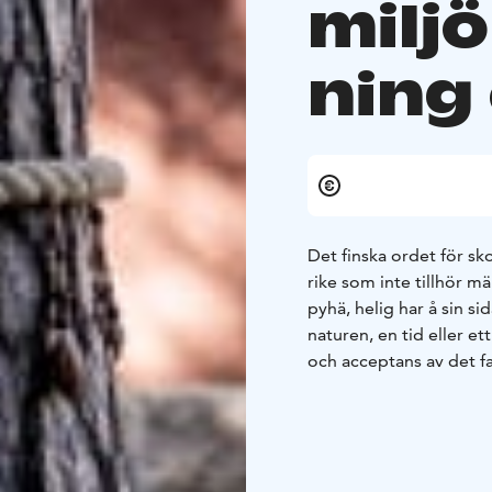
milj
ning
Det finska ordet för sk
rike som inte tillhör 
pyhä, helig har å sin si
naturen, en tid eller e
och acceptans av det f
uppleva, kontrollera e
som behövde tillåtelse 
så sätt människor från 
man fick be om dem.