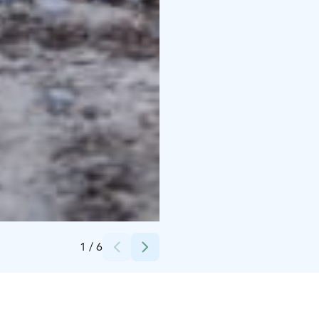
Credits:
Tuomo Tammenpää
1
/
6