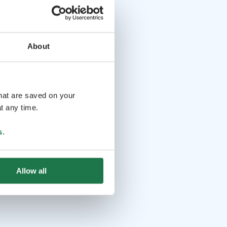
About
that are saved on your
t any time.
s
.
Allow all