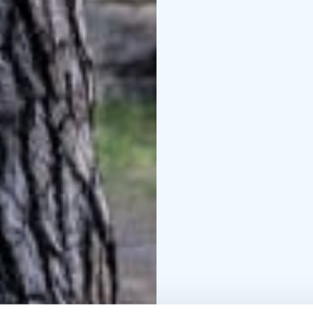
I den naturdyrkande fin
Enligt mytiskt tänkande 
att försäkra sig om dera
varit nödvändigt att g
funktionen för både kon
heliga och den materiel
Genom konstverk placer
sommarutställning grän
förflutna, de osynliga k
kulturen från naturen. 
att minnas och att rela
upprätthåller ett minn
omedelbart förnimmas. D
påvisad av vetenskaplig
Kurator: Ritva Kovalain
Anna Vasko + deltagare för gemensk
Kimitoöns 700-årsjubil