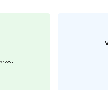
V
örkboda