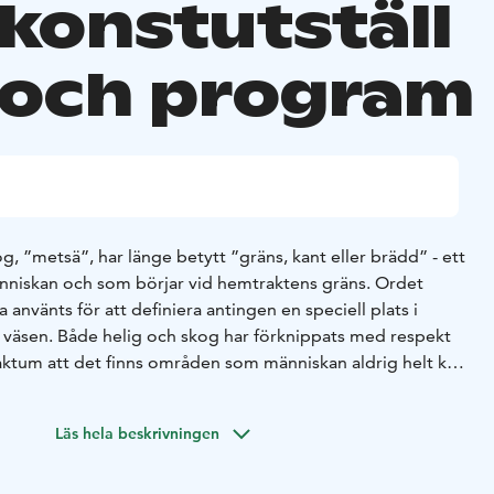
ökonstutställ
 och program
og, ”metsä”, har länge betytt ”gräns, kant eller brädd” - ett
människan och som börjar vid hemtraktens gräns. Ordet
da använts för att definiera antingen en speciell plats i
tt väsen. Både helig och skog har förknippats med respekt
aktum att det finns områden som människan aldrig helt kan
ller förstå. Med ordens innebörd definierade man gränser
för att passeras, manade till försiktighet och hindrade på
Läs hela beskrivningen
att agera orimligt. Naturens gåvor kunde man inte bara ta,