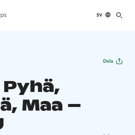
SV
ips
Dela
 Pyhä,
ä, Maa –
U