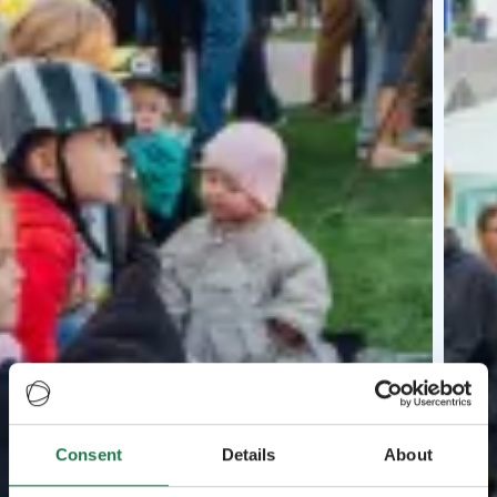
Consent
Details
About