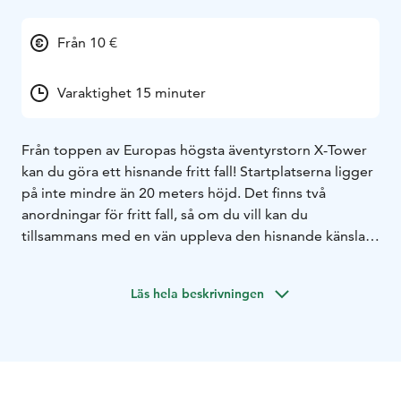
Från 10 €
Varaktighet 15 minuter
Från toppen av Europas högsta äventyrstorn X-Tower
kan du göra ett hisnande fritt fall! Startplatserna ligger
på inte mindre än 20 meters höjd. Det finns två
anordningar för fritt fall, så om du vill kan du
tillsammans med en vän uppleva den hisnande känslan
av viktlöshet, som får det att kittlas i magen. Vi
rekommenderar inte detta för känsliga personer,
Läs hela beskrivningen
däremot vill vi uppmuntra alla äventyrslystna att
utmana sig själva att prova på denna oförglömliga
upplevelse!