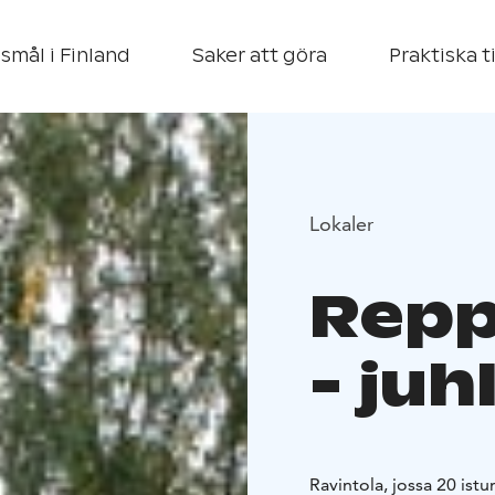
smål i Finland
Saker att göra
Praktiska t
Lokaler
Repp
- juh
Ravintola, jossa 20 istu