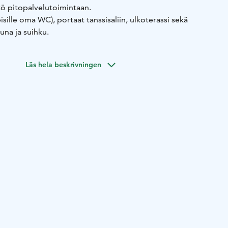
tö pitopalvelutoimintaan.
eisille oma WC), portaat tanssisaliin, ulkoterassi sekä
una ja suihku.
Läs hela beskrivningen