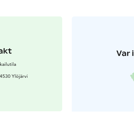
akt
Var 
ailutila
4530 Ylöjärvi