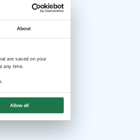
About
that are saved on your
t any time.
s
.
Allow all