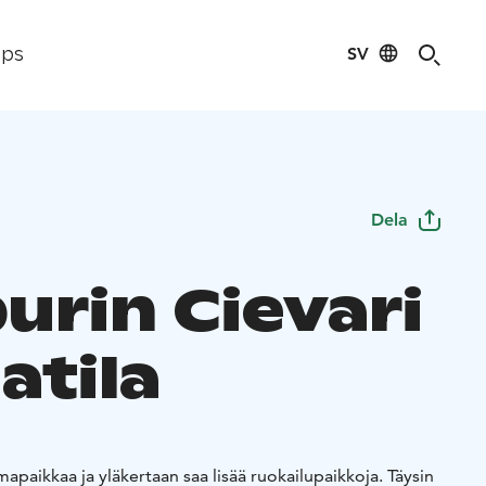
SV
ips
Dela
urin Cievari
latila
mapaikkaa ja yläkertaan saa lisää ruokailupaikkoja. Täysin