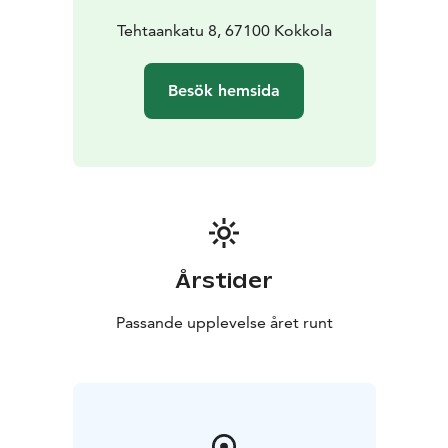
smörgåsen med rökt lax.
Alla produkter kan också
köpas to go.
Tehtaankatu 8, 67100 Kokkola
Besök hemsida
Årstider
Passande upplevelse året runt