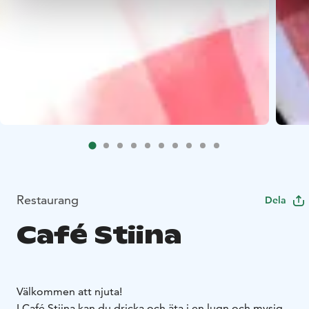
Restaurang
Dela
Café Stiina
Välkommen att njuta!
I Café Stiina kan du dricka och äta i en lugn och mysig