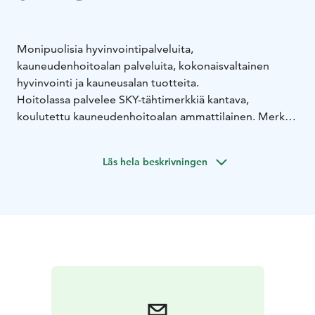
Monipuolisia hyvinvointipalveluita,
kauneudenhoitoalan palveluita, kokonaisvaltainen
hyvinvointi ja kauneusalan tuotteita.
Hoitolassa palvelee SKY-tähtimerkkiä kantava,
koulutettu kauneudenhoitoalan ammattilainen. Merkki
kertoo laadukkaasta koulutuksesta, vastuullisuudesta ja
ammattiylpeydestä.
Läs hela beskrivningen
MonAmi panostaa laatuun, hoitolaan on valittu upeat ja
tehokkaat ihonhoitotuotteet. Hoitolan estetiikkaan on
myös kiinnitetty huomiota. Asiakkaalle luodaan näin
parhaat olosuhteet nautinnolliseen hoitokokemukseen
ja rentoutumiseen. Täällä saat aina viiden tähden
palvelua.