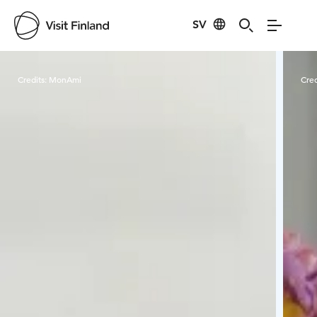
SV
Visit Finland
Credits:
MonAmi
Cred