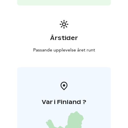
Ramper har byggts mellan parkens olika avdelningar
för att underlätta för personer med
funktionsnedsättning att förflytta sig.
Årstider
Passande upplevelse året runt
Var i Finland ?