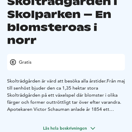
Skolträdgården i
Skolparken – En
blomsteroas i
norr
Gratis
Skolträdgården är värd att besöka alla årstider.
Från maj
till senhöst bjuder den ca 1,35 hektar stora
Skolträdgården på ett växelspel där blomster i olika
färger och former outtröttligt tar över efter varandra.
Apotekaren Victor Schauman anlade år 1854 ett
orangeri (växthus) och en handelsträdgård i Jakobstad.
Hustrun Elise fortsatte verksamheten efter sin mans
Läs hela beskrivningen
död. Genom olika donationer under åren 1915-1919