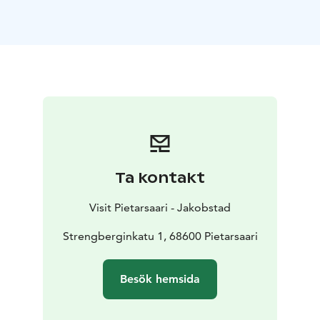
överlät deras arvingar detta orangeri med ca 1 ha
tillhörande mark och betydande penningmedel till
staden Jakobstad på villkor att en skolträdgård skulle
anläggas på platsen.
Enligt § 1 i reglementet från år 1918 för den
Schaumanska skolträdgården skall den ”främja
undervisningen i botanik vid Svenska Realläroverket
och stadens skolor samt hos ortbefolkningen väcka
och utveckla sinnet för växtvärldens skönhet, under
och nytta”.
Ta kontakt
Skolträdgården planerades av trädgårdsarkitekt Bengt
Schalin och anlades under åren 1916-1932. Senare har
Visit Pietarsaari - Jakobstad
smärre kompletteringar gjorts. På kartan är gränsen för
den egentliga skolträdgården angiven med streckad
Strengberginkatu 1, 68600 Pietarsaari
linje.
År 1992 fick parken en permanent utescen för olika
Besök hemsida
evenemang, där bland annat största delen av stadens
årliga stora festligheter, Jakobs Dagar, går av stapeln.