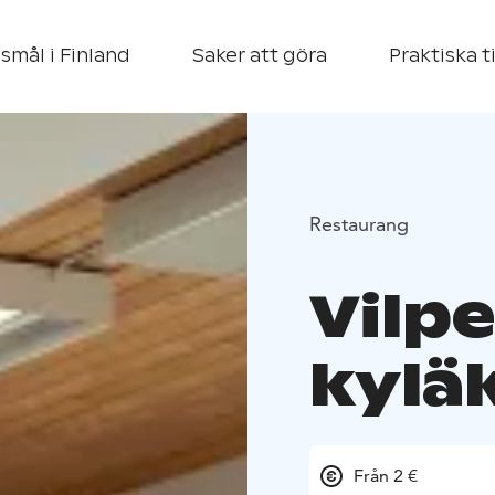
smål i Finland
Saker att göra
Praktiska t
Restaurang
Vilpe
kylä
Från 2 €