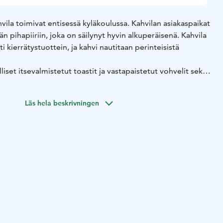
ahvila toimivat entisessä kyläkoulussa. Kahvilan asiakaspaikat
än pihapiiriin, joka on säilynyt hyvin alkuperäisenä. Kahvila
i kierrätystuottein, ja kahvi nautitaan perinteisistä
liset itsevalmistetut toastit ja vastapaistetut vohvelit sekä
. Useimmiten tarjolla on myös vegaaninen vaihtoehto.
tavilla myös gluteenittomina. Kahvilassa on myynnissä
Läs hela beskrivningen
minnan tukemiseksi.
nlaista puuhaa lapsille, mm. keinut, suvijuna, kepparirata ja
 polkutraktoreineen. Kylätalolla järjestetään kesällä
 Tarkemmat tiedot tapahtumista löytyvät verkkosivulta.
sti ja turvallisesti pyöräillen pyöräteitä pitkin Tampereelta
it ihailla Kangasalan upeita harjumaisemia, ja Pelisalmen
keat näkymät Längelmävedelle. Olemme
aikka, ja meiltä löytyvät pyöräilijän tarvitsemat
köpyörän lataus, pienet huoltovälineet ja ilmainen