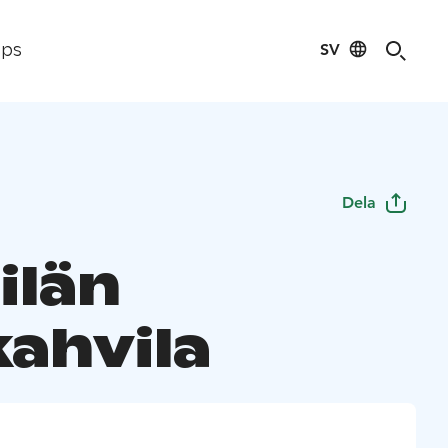
SV
ips
Dela
ilän
kahvila