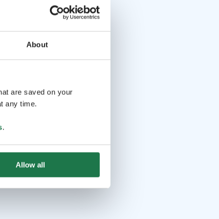
About
that are saved on your
t any time.
s
.
Allow all