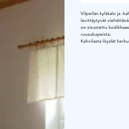
Vilpeilän kylätalo ja -k
levittäytyvät viehättävä
on sisustettu kodikkaast
ruusukupeista.
Kahvilasta löydät herkul
muuta makeaa syötävää
Toastit ja vohvelit saa
käsitöitä kylätalon toi
Pihapiiristä löytyy mone
hiekkalaatikko hienoine
viikoittain tapahtumia.
Vilpeilään saavut sujuva
asti. Matkan varrella vo
sillalta avautuvat hui
pyöräilijäystävällinen p
peruspalvelut kuten säh
vesipullon täyttö.