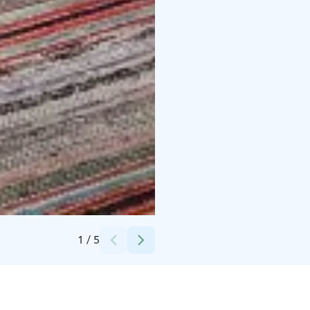
Credits:
Jouni Valkeeniemi
1
/
5