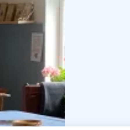
Kahvilan sisätilat ja W
suoraan pihapöytiin, joi
pyörätuolilla.