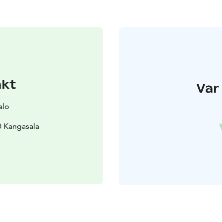
akt
Var 
alo
0 Kangasala