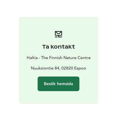
naturrelation.
I priset för utställningsbiljetten ingår alla Haltias
utställningsområden samt audioguidning i Finlands
natur
-huvudutställningen.
Ta kontakt
Haltia - The Finnish Nature Centre
Nuuksiontie 84, 02820 Espoo
Besök hemsida