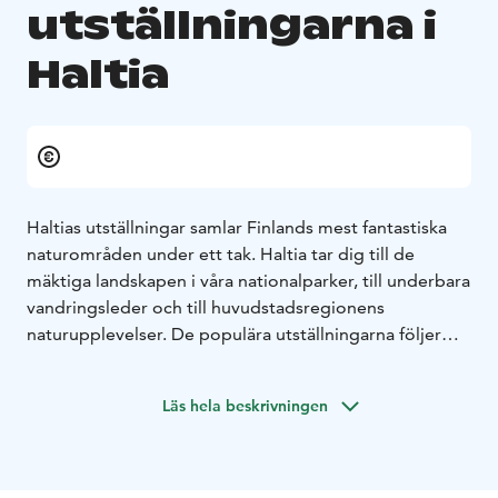
utställningarna i
Haltia
Haltias utställningar samlar Finlands mest fantastiska
naturområden under ett tak. Haltia tar dig till de
mäktiga landskapen i våra nationalparker, till underbara
vandringsleder och till huvudstadsregionens
naturupplevelser. De populära utställningarna följer
naturens årscykel och utnyttjar, förutom
landskapspanorama, videopresentationer,
Läs hela beskrivningen
interaktivitet och konstverk. Upplevelsen avslutas med
en värld av ljud och ljus.
Målet med Haltias utställningar är att presentera den
finländska naturen och förstärka besökarens