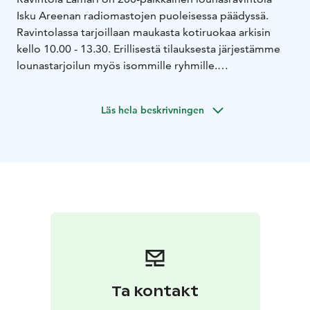
Isku Areenan radiomastojen puoleisessa päädyssä.
Ravintolassa tarjoillaan maukasta kotiruokaa arkisin
kello 10.00 - 13.30. Erillisestä tilauksesta järjestämme
lounastarjoilun myös isommille ryhmille.
Hyvin pysäköintitilaa heti ravintolan edessä. Lahden
urheilukeskus ja mäkyppytornit sijaitsevat ravintolan
Läs hela beskrivningen
läheisyydessä.
Lounaaseen sisältyy vesi, mehu, kotikalja, kahvi sekä
suussa sulava ja päivittäin vaihtuva jälkiruoka.
Lounaan hinta 13,00€, kausikortilla 12,00€.
Lämärin
lounas myös Take Awayna. Ajantasaiset ruokalistat
löydät verkkosivuiltamme.
Ta kontakt