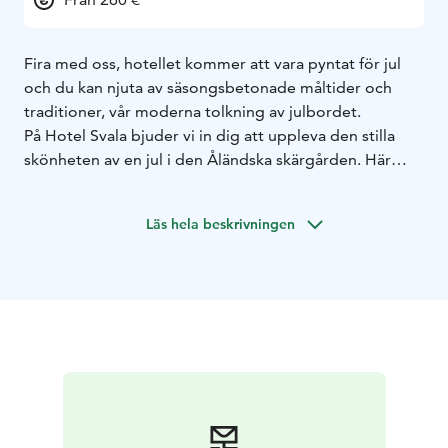
Fira med oss, hotellet kommer att vara pyntat för jul
och du kan njuta av säsongsbetonade måltider och
traditioner, vår moderna tolkning av julbordet.
På Hotel Svala bjuder vi in dig att uppleva den stilla
skönheten av en jul i den Åländska skärgården. Här
formas säsongen nära naturen – bland frosttäckta
klippor, dova gröna nyanser och djup stillhet. Fri från
Läs hela beskrivningen
ljusföroreningar lyser stjärnorna klarare, och mörkret
blir en fridfull målning.
När vintern är som kallast fryser det bräckta havet till is,
och du kan spänna på dig skridskorna och färdas från ö
till ö. En skärgårdsjul är förankrad i enkelhet och värme:
evigt gröna granar, levande ljus och doften av
nyutslagna hyacinter.
I våra kök tar vi till vara på traditionens smaker –
skogslingon, rökt fisk, mustigt rågbröd och kryddig
glögg. Vi bakar, tillagar och samlas, och förenar