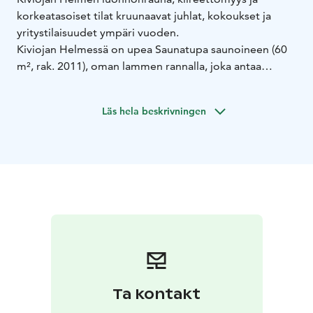
korkeatasoiset tilat kruunaavat juhlat, kokoukset ja
yritystilaisuudet ympäri vuoden.
Kiviojan Helmessä on upea Saunatupa saunoineen (60
m², rak. 2011), oman lammen rannalla, joka antaa
tilaisuudellesi näyttävät puitteet ja yöpymistilat 8
hengelle. Kesällä terassin kanssa tilaa on isommallekin
Läs hela beskrivningen
porukalle.
Tule nauttimaan!
Ta kontakt