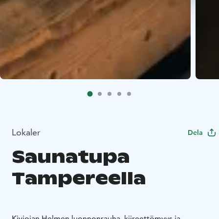
Lokaler
Dela
Saunatupa
Tampereella
Kiviojan Helmen luonnonrauha, kiireettömyys ja