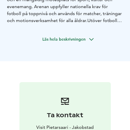
evenemang. Arenan uppfyller nationella krav för
fotboll på toppnivå och används för matcher, träningar
och motionsverksamhet för alla åldrar.
Utöver fotboll
lämpar sig arenan utmärkt för idrottsevenemang,
konserter, företagsevenemang, skolaktiviteter och
Läs hela beskrivningen
andra publika tillställningar. Med plats för cirka 3 600
åskådare erbjuder Project Liv Arena nya möjligheter
för större evenemang i Jakobstad.
På arenan finns även en beställningsrestaurang som
lämpar sig för olika typer av företagsevenemang och
liknande.
Ta kontakt
Visit Pietarsaari - Jakobstad