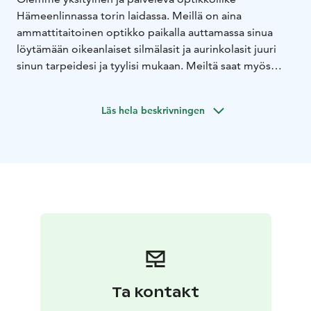
Hämeenlinnassa torin laidassa. Meillä on aina
ammattitaitoinen optikko paikalla auttamassa sinua
löytämään oikeanlaiset silmälasit ja aurinkolasit juuri
sinun tarpeidesi ja tyylisi mukaan. Meiltä saat myös
silmälääkärin palvelut ajanvarauksella.
Tori Optiikasta
saat piilolasioptikon ja työnäköoptikon palvelut.
Tori
Läs hela beskrivningen
Optiikka on Chanel -muotitalon hyväksymä
yhteistyökumppani Suomessa.
Tervetuloa näkemään hyvin ja näyttämään hyvältä!
Ta kontakt