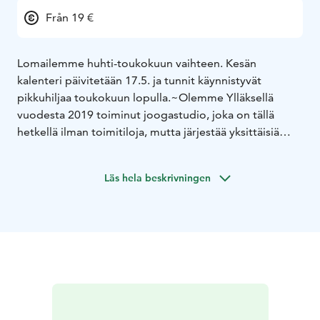
Från 19 €
Lomailemme huhti-toukokuun vaihteen. Kesän
kalenteri päivitetään 17.5. ja tunnit käynnistyvät
pikkuhiljaa toukokuun lopulla.
~
Olemme Ylläksellä
vuodesta 2019 toiminut joogastudio, joka on tällä
hetkellä ilman toimitiloja, mutta järjestää yksittäisiä
viikkotunteja eri lokaatioissa.
Tunturin hengessä tuntivalikoimassa on rennosti
Läs hela beskrivningen
sulassa sovussa joogaa, rentoutus-, venyttely- ja
kehonhuoltotunteja, tunturimeditaatioita sekä kesäisin
SUP-ohjauksia.
Voit osallistua viikkotunneille kertamaksulla ja
sarjakorteilla tai voit myös varata ykstyistunnin omalle
porukallesi. Tuntimme sopivat myös ensikertalaisille, ja
tunneille voi hyvin tulla vaikka kerrastossa suoraan
mäestä tai ladulta.