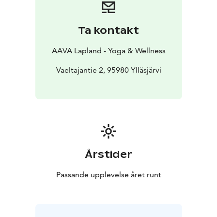
Vauhdikkaiden tunturiaktiviteettien lomassa on hyvä
välillä myös pysähtyä ja rauhoittua, meillä on ovet auki
juuri sitä varten. Lämpimästi tervetuloa!
Ta kontakt
Tuntikalenteri ja varaukset:
https://www.varaaheti.fi/aavalapland
Yhteystiedot:
AAVA Lapland - Yoga & Wellness
aavalapland@gmail.com, +358 44 505 4454
Vaeltajantie 2, 95980 Ylläsjärvi
Årstider
Passande upplevelse året runt