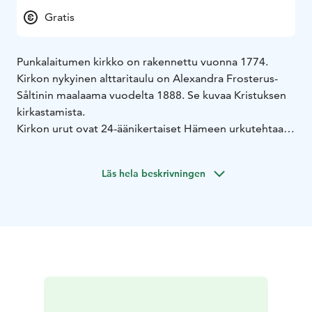
Gratis
Punkalaitumen kirkko on rakennettu vuonna 1774.
Kirkon nykyinen alttaritaulu on Alexandra Frosterus-
Såltinin maalaama vuodelta 1888. Se kuvaa Kristuksen
kirkastamista.
Kirkon urut ovat 24-äänikertaiset Hämeen urkutehtaan
valmistamat ja Pentti Pellon suunnittelemat urut
vuodelta 1984.
Läs hela beskrivningen