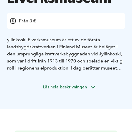
Från 3 €
yllinkoski Elverksmuseum är ett av de första
landsbygdskraftverken i Finland.
Museet är beläget i
den ursprungliga kraftverksbyggnaden vid Jyllinkoski,
som var i drift från 1913 till 1970 och spelade en viktig
roll i regionens elproduktion. I dag berättar museet
historien om lokal elproduktion och den teknologiska
utvecklingen genom tiderna.
Läs hela beskrivningen
Museet erbjuder en mångsidig utställning som visar
hur kraftverket fungerade under olika tidsperioder.
Bland utställningsföremålen finns gamla
elproduktionsmaskiner, fotografier och dokument som
belyser kraftverkets betydelse för området.
Det vattenkraftverk som togs i bruk år 1913 var i drift
fram till färdigställandet av Pitkämö kraftverk år 1970.