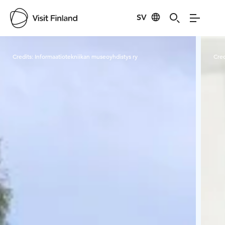
SV
Visit Finland
Credits:
Informaatiotekniikan museoyhdistys ry
Cred