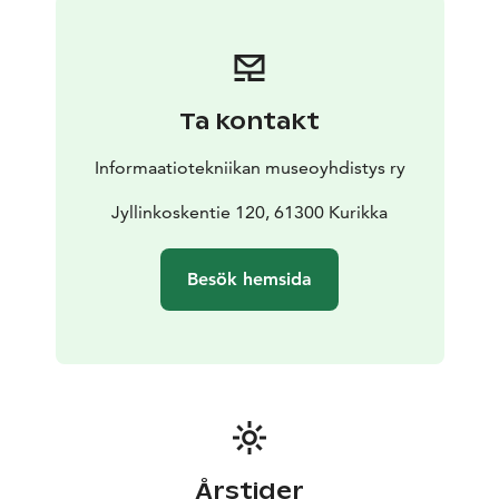
Redan från starten levererade kraftverket el till Kurikka,
Ilmajoki, Kauhajoki, Jalasjärvi och Seinäjoki.
Kraftverket har restaurerats till sitt ursprungliga skick,
inklusive generatorer, regleringsutrustning och mätare.
Ta kontakt
El producerades med två 250 kW-generatorer från
Strömberg, som drevs av vatten från Jyllinkoski-
Informaatiotekniikan museoyhdistys ry
dammen via en två meter bred trätub till turbiner från
Tampereen Pellava- ja Rautateollisuus Oy (Tampella).
Jyllinkoskentie 120, 61300 Kurikka
Den totala effekten för elproduktionen i kraftverket var
400 kW (0,4 MW).
När vattennivån var låg kunde el även
Besök hemsida
produceras med en Atlas-dieselmotor som
införskaffades på 1920-talet.
Årstider