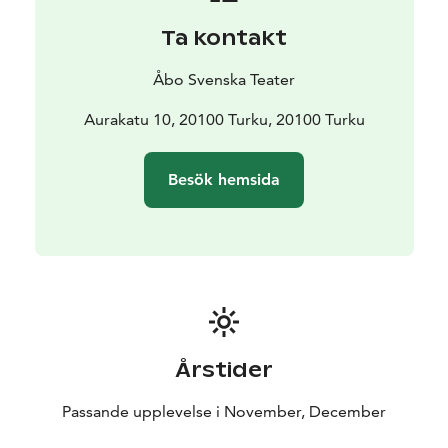
uppleva hur samhället ser ut. Vi träffar också tre
Ta kontakt
julspöken, både snälla och roliga samt lille Tim i den
fattiga men kärleksfulla familjen Cratchit.
Åbo Svenska Teater
Vi värnar om våra medmänniskor och upplever
julstämning med allt vad det innebär av hopp om att
Aurakatu 10, 20100 Turku, 20100 Turku
det nu stundar bättre tider och att förändring är
möjlig, åtminstone till jul.
Besök hemsida
Årstider
Passande upplevelse i November, December