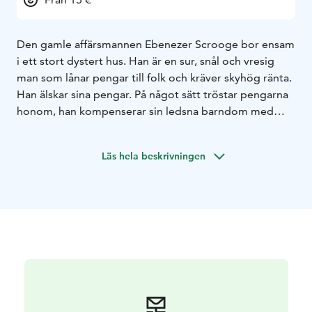
Den gamle affärsmannen Ebenezer Scrooge bor ensam
i ett stort dystert hus. Han är en sur, snål och vresig
man som lånar pengar till folk och kräver skyhög ränta.
Han älskar sina pengar. På något sätt tröstar pengarna
honom, han kompenserar sin ledsna barndom med
pengar.
Natten mellan julafton och juldagen besöker tre andar
Läs hela beskrivningen
Scrooge. Han måste ändra sitt giriga beteende. Varje
ande har ett budskap. Det visar sig att Scrooge också
har en del fina, glada och varma minnen, men han har
lagt locket på dem, till synes är han oberörd. Men
nånstans inne i hjärtats vrå händer gång på gång något,
något gott rör sig inombords och till slut vill Scrooge
ställa allt till rätta.
En spännande, julig spökhistoria med tidsresor till
gångna, nutida och framtida jular. Vi möter rollfigurer
från olika samhällsklasser och genom dem får vi