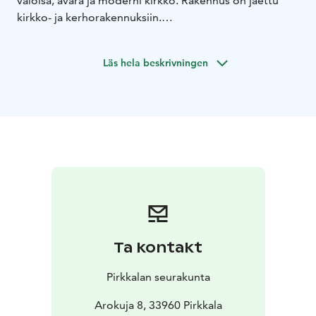
valoisa, avara ja moderni kirkko. Rakennus on jaettu
kirkko- ja kerhorakennuksiin.
Kirkko on avoinna seurakunnan tilaisuuksien ja
konserttien aikana. Jos haluat tutustua kirkon
Läs hela beskrivningen
sisätiloihin muulloin, ota yhteys seurakuntatoimistoon.
Yhteystiedot verkkosivuillamme.
Ta kontakt
Pirkkalan seurakunta
Arokuja 8, 33960 Pirkkala