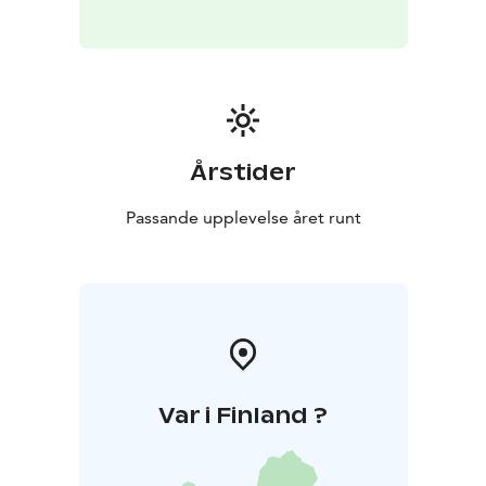
Årstider
Passande upplevelse året runt
Var i Finland ?