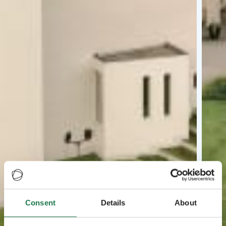
Consent
Details
About