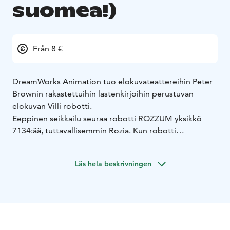
suomea!)
Från 8 €
DreamWorks Animation tuo elokuvateattereihin Peter
Brownin rakastettuihin lastenkirjoihin perustuvan
elokuvan Villi robotti.
Eeppinen seikkailu seuraa robotti ROZZUM yksikkö
7134:ää, tuttavallisemmin Rozia. Kun robotti
haaksirikkoutuu asumattomalle saarelle hänen täytyy
oppia sopeutumaan karuun ympäristöön ja luomaan
Läs hela beskrivningen
suhteita saaren eläimiin. Lopulta hän ryhtyy orvon
hanhenpoikasen kasvattivanhemmaksi.
Villi robotti -elokuvan Rozia ääninäyttelee Oscar®-
voittaja Lupita Nyong’o (Us, The Black Panther -
franchise), Emmy- ja Golden Globe-ehdokas Pedro
Pascal (The Last of Us, The Mandalorian) on kettu Fink,