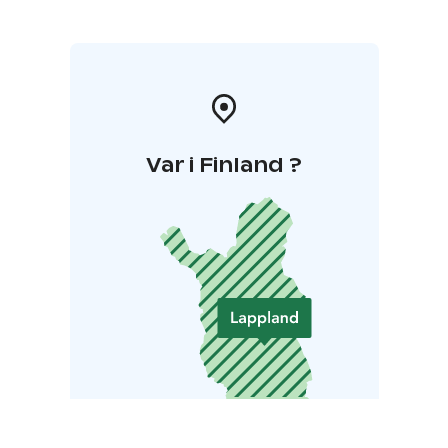
ehdokas Chris Sanders, joka on käsikirjoittanut ja
ohjannut myös DreamWorks Animationin Näin koulutat
lohikäärmeesi, Croodit ja Disneyn Lilo & Stitch -
elokuvan.
Peter Brownin ensimmäinen Villi robotti -kirja julkaistiin
Yhdysvalloissa vuonna 2016 ja siitä tuli välittömästi
ilmiö. Kirjasta on sittemmin kasvanut trilogia. Brownin
Var i Finland ?
kirjasarja on voittanut lukuisia palkintoja.