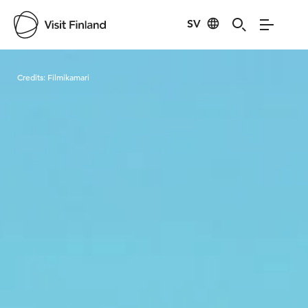
SV
Visit Finland
Credits:
Filmikamari