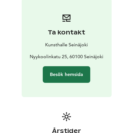
besök på konstutställningen med en utsökt måltid på
restaurang Äärellä eller en stämningsfull konsert i
Hugosalen. Ordna ett evenemang i en inspirerande
miljö och boka en guidad visning av utställningarna för
Ta kontakt
din grupp eller en husvisning på. Boka konstworkshops
för en kväll och en dag på konsthallen, eller ordna ett
Kunsthalle Seinäjoki
konstkalas för barn med aktiviteter!
Nyykoolinkatu 25, 60100 Seinäjoki
Besök hemsida
Årstider