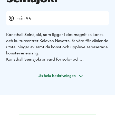
Från 4 €
Konsthall Seinäjoki, som ligger i det magnifika konst-
och kulturcentret Kalevan Navetta, är värd för växlande
utställningar av samtida konst och upplevelsebaserade
konstevenemang.
Konsthall Seinäjoki är värd för solo- och
grupputställningar från Finland och utomlands. Den råa
betonghallen och Vintti, som är byggd i trä och har
Läs hela beskrivningen
sadeltak, är imponerande utställningslokaler. Konsten
uppmuntrar till reflektion över aktuella, lokala och
globala fenomen. Den omgivande landsbygden och
teman som anknyter till den står i fokus för
utställningsprogrammet.
Verksamheten i Seinäjoki konsthall är sömlöst kopplad
till Kalevan Navettas övriga utbud. Kombinera ditt