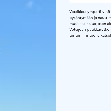
Vetsikkoa ympäröiviltä 
pysähtymään ja nauttima
mutkikkaina tarjoten a
Vetsijoen patikkaretkel
tunturin rinteelle kats
antoisa maaston kasvill
Retkellä nautitaan kahv
sekä yli viisi vuotiaille