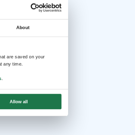
About
that are saved on your
t any time.
s
.
Allow all