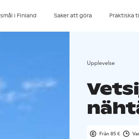
smål i Finland
Saker att göra
Praktiska t
Upplevelse
Vets
näht
Från 85 €
Va