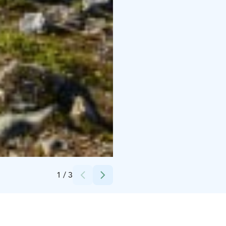
Credits:
Anne-Marie Holm
1
/
3