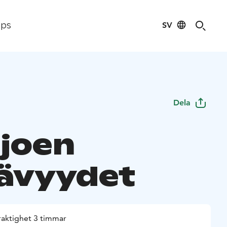
SV
ips
Dela
ijoen
ävyydet
raktighet 3 timmar