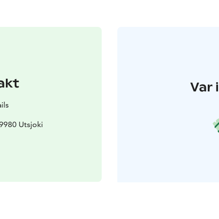
akt
Var 
ils
9980 Utsjoki