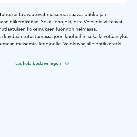
tuntureilta avautuvat maisemat saavat patikoijan
an näkemästään. Sekä Tenojoki, että Vetsijoki virtaavat
inutlaatuisen kokemuksen luonnon helmassa.
lä käydään tutustumassa joen kuohuihin sekä kiivetään ylös
elemaan maisemia Tenojoelle. Valokuvaajalle patikkaretki on
isuuden, polkujen ja näköalojen puolesta.
it lisukkeineen. Retki sopii hyvän peruskunnon omaaville
Läs hela beskrivningen
 lapsille. Lumipeitteisenä aikana retki tehdään lumikengillä.