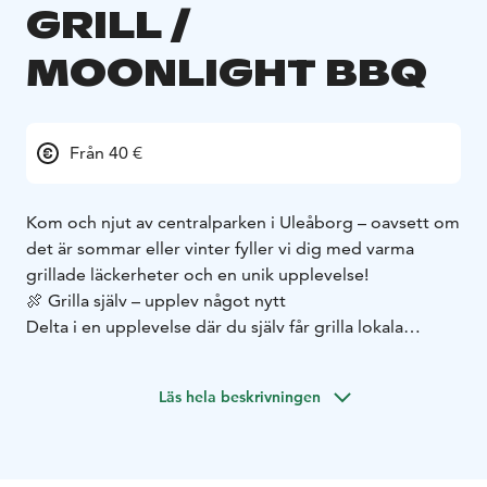
GRILL /
MOONLIGHT BBQ
Från 40 €
Kom och njut av centralparken i Uleåborg – oavsett om
det är sommar eller vinter fyller vi dig med varma
grillade läckerheter och en unik upplevelse!
🍖 Grilla själv – upplev något nytt
Delta i en upplevelse där du själv får grilla lokala
delikatesser i en mysig utomhusmiljö. Vår vänliga
personal guidar er genom hela upplevelsen.
Läs hela beskrivningen
Menyn med tre rätter inkluderar:
🥣 Förrättssoppa
🔥 Huvudrätt (som du grillar själv)
🍰 Efterrätt