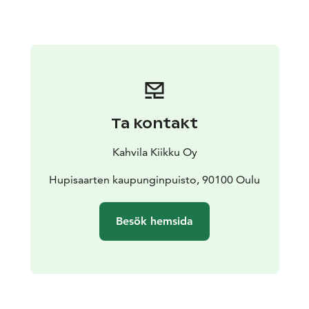
Drycker kan köpas till mot en extra avgift.
❄️ Vinterupplevelse (förhandsbokning krävs)
Under vintersäsongen:
Förhandsbokning krävs
Minst 8 personer – högst 20 personer
Tidsåtgång cirka 1 timme
Vi rekommenderar varma kläder
Ta kontakt
Och om du har tur kan du uppleva en magisk middag
under norrskenets sken. ✨
Kahvila Kiikku Oy
🌞 Tillgängligt året runt
På sommaren njuter ni av den grönskande parken och
Hupisaarten kaupunginpuisto, 90100 Oulu
de ljusa nordiska kvällarna.
På vintern skapas
stämningen av snö, eld och arktisk magi.
Besök hemsida
Samla vänner, familj eller kollegor och upplev något
alldeles speciellt i centralparken i Uleåborg!