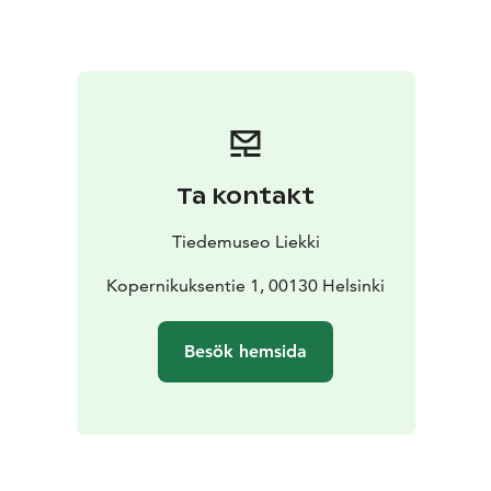
för astronomi också Astronomiska föreningen Ursa,
Universitetets almanacksbyrå och ett café som har
öppet på beställning.
Ta kontakt
Tiedemuseo Liekki
Kopernikuksentie 1, 00130 Helsinki
Besök hemsida