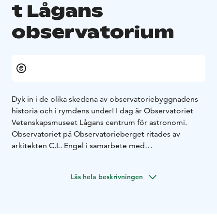
t Lågans
observatorium
Dyk in i de olika skedena av observatoriebyggnadens
historia och i rymdens under! I dag är Observatoriet
Vetenskapsmuseet Lågans centrum för astronomi.
Observatoriet på Observatorieberget ritades av
arkitekten C.L. Engel i samarbete med
astronomiprofessorn F. W. A. Argelander och stod
färdigt 1834. Det var den modernaste astronomiska
Läs hela beskrivningen
forskningsenheten för sin tid, en förebild för andra
observatorier – och ett hem för professorn och hans
familj.
I själva observatoriebyggnaden finns förutom centret