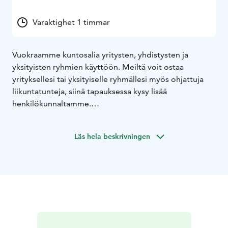
Varaktighet 1 timmar
Vuokraamme kuntosalia yritysten, yhdistysten ja
yksityisten ryhmien käyttöön. Meiltä voit ostaa
yrityksellesi tai yksityiselle ryhmällesi myös ohjattuja
liikuntatunteja, siinä tapauksessa kysy lisää
henkilökunnaltamme.
Tilan voi vuokrata myös viikonloppuisin ja pyhäpäivisin.
Läs hela beskrivningen