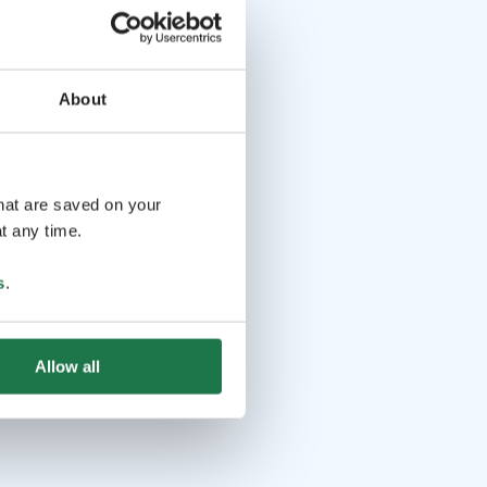
About
that are saved on your
t any time.
s
.
Allow all