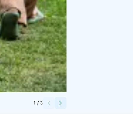
Credits:
Kim Lindström
1
/
3