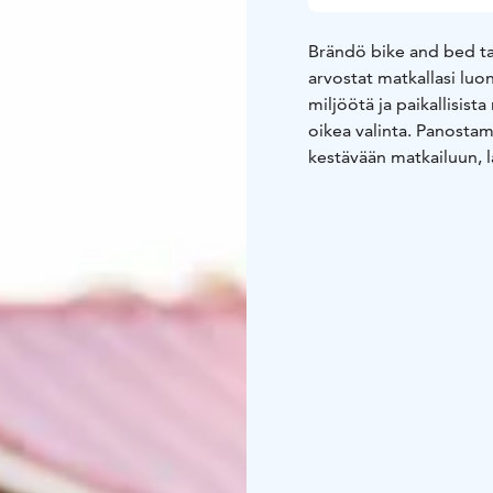
arvostat matkallasi luo
miljöötä ja paikallisist
oikea valinta. Panostam
kestävään matkailuun, l