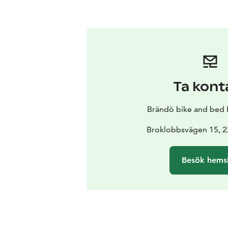
Ta kont
Brändö bike and bed B
Broklobbsvägen 15, 
Besök hems