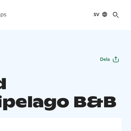
SV
ips
Dela
d
ipelago B&B