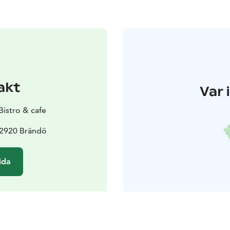
akt
Var 
istro & cafe
22920 Brändö
ida