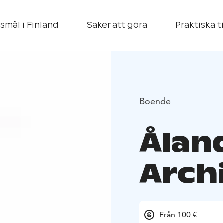
smål i Finland
Saker att göra
Praktiska t
Boende
Ålan
Arch
Från 100 €