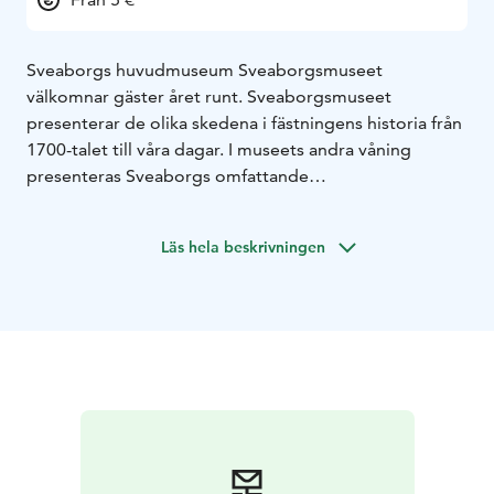
Sveaborgs huvudmuseum Sveaborgsmuseet
välkomnar gäster året runt. Sveaborgsmuseet
presenterar de olika skedena i fästningens historia från
1700-talet till våra dagar. I museets andra våning
presenteras Sveaborgs omfattande
restaureringsarbete. Ytterligare finns en utställning
som ändras varje sommar.
Läs hela beskrivningen
“Suomenlinna Experience” vidfilms föreställningen
beskriver fästningens spännande historia.
Föreställningen förevisas i Sveaborgscentret med en
halvtimmes mellanrum.