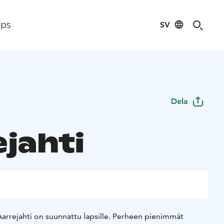
SV
ips
Dela
ejahti
. Aarrejahti on suunnattu lapsille. Perheen pienimmät