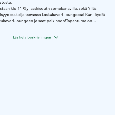
stusta.
istaan klo 11 @yllasskisouth somekanavilla, sekä Ylläs
eisyydessä sijaitsevassa Laskukaveri-loungessa! Kun löydät
kukaveri-loungeen ja saat palkinnon!
Tapahtuma on
esi aarteita tarvitset voimassa olevan hissilipun.
Läs hela beskrivningen