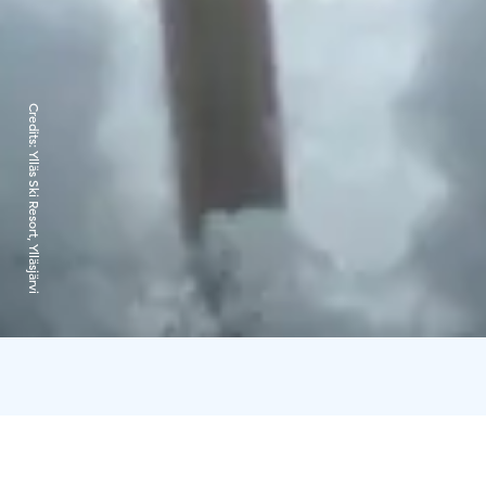
Credits:
Ylläs Ski Resort, Ylläsjärvi