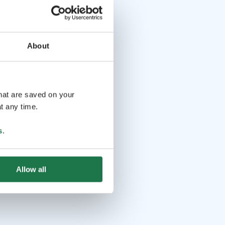
About
that are saved on your
t any time.
s
.
Allow all