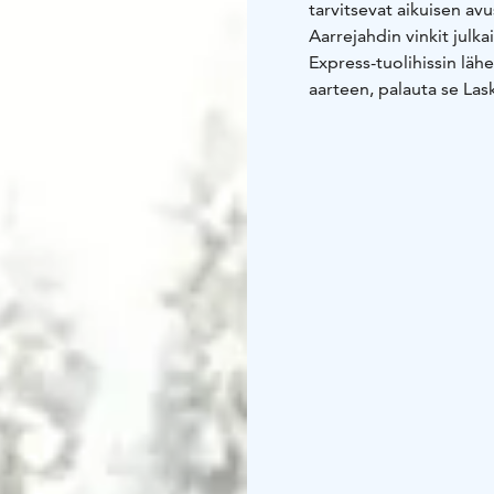
tarvitsevat aikuisen avu
Aarrejahdin vinkit julka
Express-tuolihissin läh
aarteen, palauta se Las
maksuton, mutta etsiäks