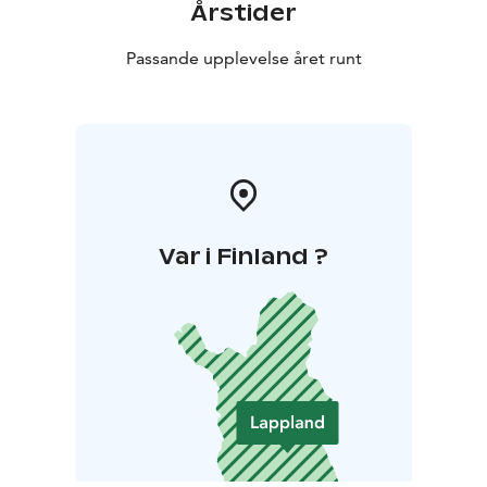
Årstider
Passande upplevelse året runt
Var i Finland ?