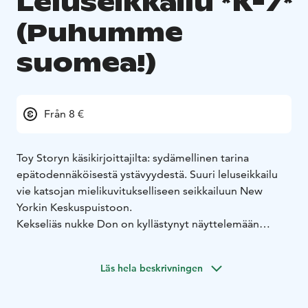
Leluseikkailu *K-7*
(Puhumme
suomea!)
Från 8 €
Toy Storyn käsikirjoittajilta: sydämellinen tarina
epätodennäköisestä ystävyydestä. Suuri leluseikkailu
vie katsojan mielikuvitukselliseen seikkailuun New
Yorkin Keskuspuistoon.
Kekseliäs nukke Don on kyllästynyt näyttelemään
hölmöä nukketeatterissa. Ennen kaikkea hän haluaisi
olla sankari – ja mieluiten tosielämässä. Hän pakenee
Läs hela beskrivningen
teatterista ja lähtee Keskuspuistoon etsimään
sankarillisia tehtäviä, päätyen tekemään yhteistyötä
räppäävän pehmokoira DJ Veli Haun kanssa. Kun Don