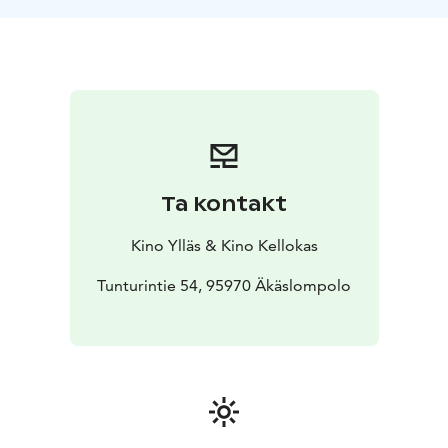
saa tietää, että hänen nukkekaverinsa teatterissa ovat
vaarassa, ystävykset Don ja DJ Veli Hau päättävät
rientää apuun. Yhdessä he aloittavat suurimman
seikkailunsa New Yorkin sydämessä.
Ta kontakt
Kino Ylläs & Kino Kellokas
Tunturintie 54, 95970 Äkäslompolo