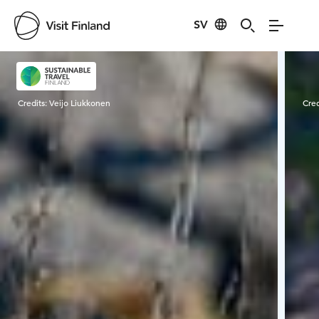
SV
Visit Finland
Credits:
Veijo Liukkonen
Cred