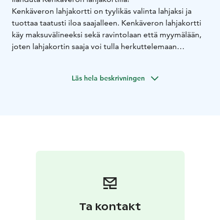
Kenkäveron lahjakortti on tyylikäs valinta lahjaksi ja
tuottaa taatusti iloa saajalleen. Kenkäveron lahjakortti
käy maksuvälineeksi sekä ravintolaan että myymälään,
joten lahjakortin saaja voi tulla herkuttelemaan
Kenkäveron tunnelmalliseen ravintolaan tai tehdä
ostoksia uniikissa, lumoavassa myymälässä oman
Läs hela beskrivningen
valintansa mukaan.
Mikä onkaan mieluisampaa, kuin päästä
herkuttelemaan kauniiseen ympäristöön lähellä
tuotettua, herkullista ruokaa. Herkutteluhetki on
paikallaan niin arkena kuin juhlapyhinäkin. Ravintola on
avoinna ympäri vuoden, joten lahjan saaja voi käyttää
lahjakortin silloin kuin se hänelle parhaiten sopii.
Kenkäveron myymälästä taas löytyy laaja valikoima
erilaisia kestävästi Suomessa tuotettuja tuotteita, jotka
antavat ostajalleen mielihyvää ja visuaalisia elämyksiä.
Kenkäveron tuotevalikoima koostuu käsityön helmistä,
Ta kontakt
kodin sisustustuotteista, yksilöllisistä vaatteista ja