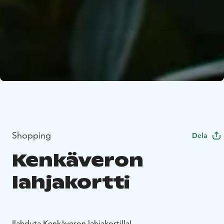
Shopping
Dela
Kenkäveron
lahjakortti
Ilahduta Kenkäveron lahjakortilla!