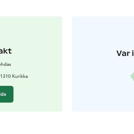
akt
Var 
ehdas
61310 Kurikka
ida