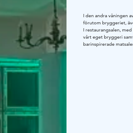
I den andra våningen av
förutom bryggeriet, äv
I restaurangsalen, med 
vårt eget bryggeri sam
barinspirerade matsalen
finns flera sammanhän
Bryggerirestaurangen o
fredagar och lördagar 
midsommar).
Privata evenemang i an
bryggerirestaurangens 