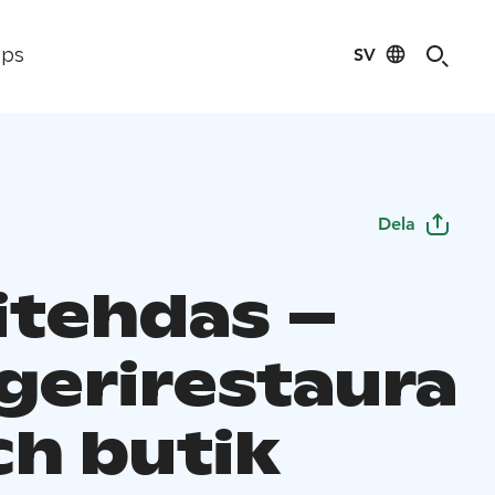
SV
ips
Dela
itehdas –
gerirestaura
ch butik