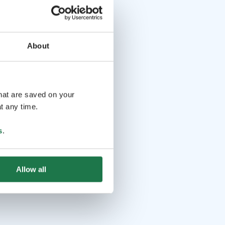
About
that are saved on your
t any time.
s
.
Allow all