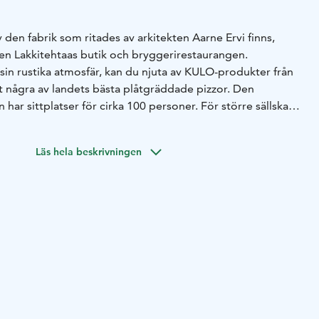
 den fabrik som ritades av arkitekten Aarne Ervi finns,
en Lakkitehtaas butik och bryggerirestaurangen.
sin rustika atmosfär, kan du njuta av KULO-produkter från
t några av landets bästa plåtgräddade pizzor. Den
 har sittplatser för cirka 100 personer. För större sällskap
gande bord för 10–16 personer.
ch butiken har regelbundna öppettider året runt:
Läs hela beskrivningen
kl. 15–22 (undantag kan förekomma under t.ex. jul och
dra delar av fabriksbyggnaden påverkar inte
öppettider eller verksamhet.