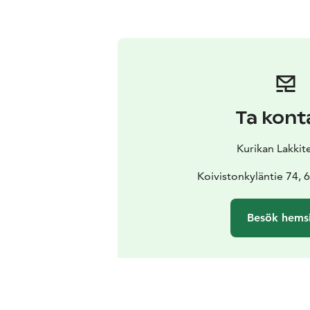
Ta kont
Kurikan Lakkit
Koivistonkyläntie 74, 
Besök hems