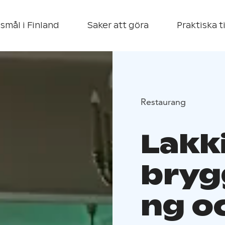
smål i Finland
Saker att göra
Praktiska t
Restaurang
Lakk
bryg
ng o