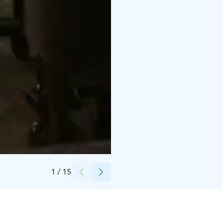
Credits:
Kurikan Lakkitehdas
1
/
15