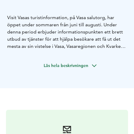
Visit Vasas turistinformation, på Vasa salutorg, har
öppet under sommaren från juni till augusti. Under
denna period erbjuder informationspunkten ett brett
utbud av tjänster för att hjälpa besökare att få ut det
mesta av sin vistelse i Vasa, Vasaregionen och Kvarkens
världsarvsområde.
På turistinformationen får besökare personliga tips om
Läs hela beskrivningen
sevärdheter, evenemang och aktiviteter. Gratis kartor
och broschyrer finns tillgängliga för att hjälpa gäster
att hitta rätt. För den som vill upptäcka staden med
cykel finns det möjlighet att hyra en för dagen. Här
finns också en liten souvenirbutik samt
biljettförsäljning för Wasaline.
Utanför sommarsäsongen finns turistinformationen på
Visit Vasas kontor, som ligger på Vasaesplanaden
12. För gruppbokningar och guidningar, kontakta oss
på booking@visitvaasa.fi, året om.