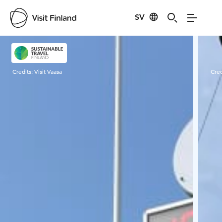
SV
Visit Finland
Credits:
Visit Vaasa
Cred