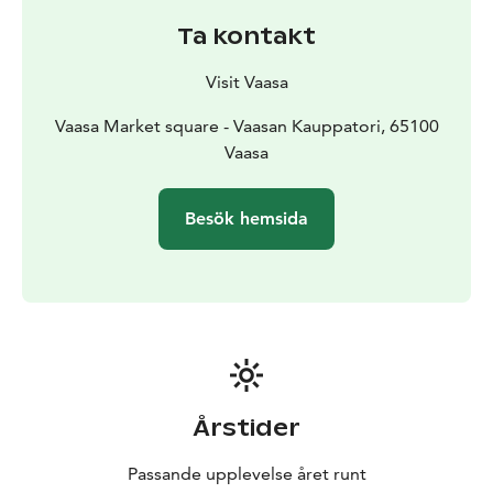
Oavsett om du är i Vasa på ett kort besök eller en
Ta kontakt
längre semester, står personalen redo att hjälpa dig.
Välkommen till Vasa!
Visit Vaasa
Vaasa Market square - Vaasan Kauppatori, 65100
Vaasa
Besök hemsida
Årstider
Passande upplevelse året runt