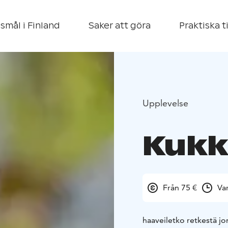
smål i Finland
Saker att göra
Praktiska t
Upplevelse
Kukk
Från 75 €
Va
haaveiletko retkestä jo