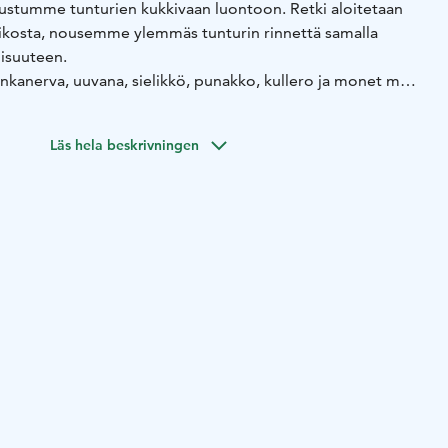
utustumme tunturien kukkivaan luontoon. Retki aloitetaan
sikosta, nousemme ylemmäs tunturin rinnettä samalla
lisuuteen.
nkanerva, uuvana, sielikkö, punakko, kullero ja monet muut
svit! Retket järjestetään kesäkuun puolesta välistä heinäkuun
Läs hela beskrivningen
ii hyvää peruskuntoa, mitä korkeammalle pääsemme sen
n käy – ja maisemat vain paranevat. Nousun jälkeen
törmälle kahvittelemaan ja tutustumaan rannan
n lämpimät juomat ja kahvit