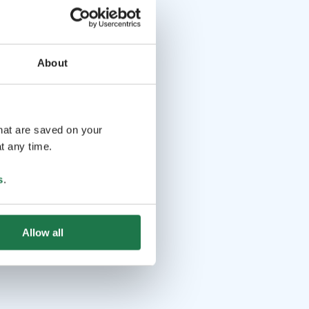
About
that are saved on your
t any time.
s
.
Allow all