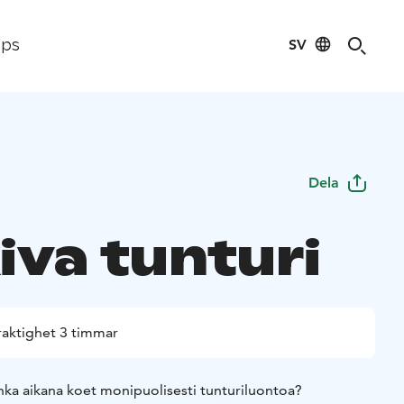
SV
ips
Dela
iva tunturi
raktighet 3 timmar
nka aikana koet monipuolisesti tunturiluontoa?