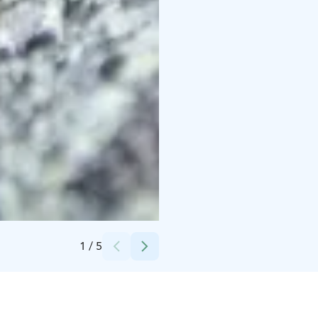
Credits:
Anne-Marie Holm
1
/
5