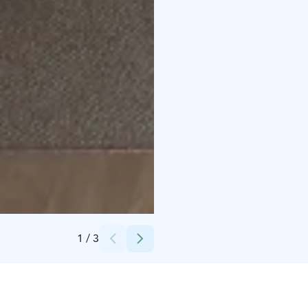
Credits:
Suomi Camping Oy
1
/
3