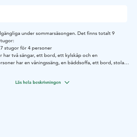
lgängliga under sommarsäsongen. Det finns totalt 9
tugor:
r
7 stugor för 4 personer
 har två sängar, ett bord, ett kylskåp och en
rsoner har en våningssäng, en bäddsoffa, ett bord, stolar,
o.
värme. Priset för stugan inkluderar grundstädning och
Läs hela beskrivningen
ggnaden. Avståndet från stugorna till servicebyggnaden är
cebyggnaden finns wc, duschar och 3 kök.