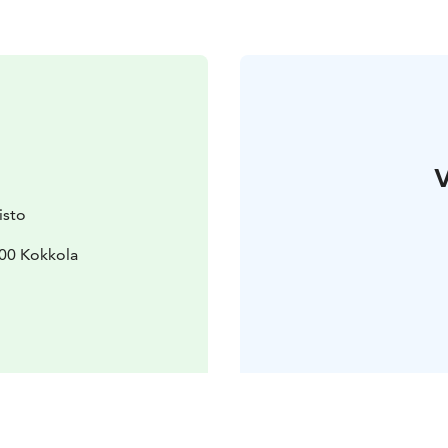
V
isto
00 Kokkola