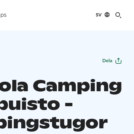
SV
ips
Dela
ola Camping
puisto -
ingstugor