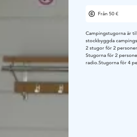
Från 50 €
Campingstugorna är til
stockbyggda campings
2 stugor för 2 persone
Stugorna för 2 personer
radio.
Stugorna för 4 pe
ett kylskåp och en radi
Stugorna har lättare el
tillgång till serviceby
cirka 50 meter. I servi