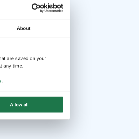
About
that are saved on your
t any time.
s
.
Allow all