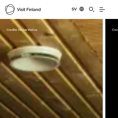
SV
Visit Finland
Credits:
Niclas Warius
Cred