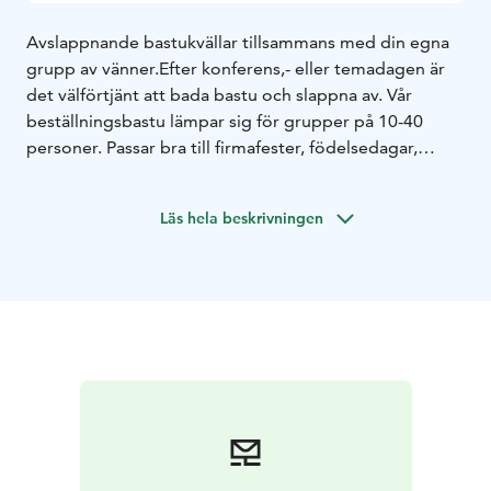
Avslappnande bastukvällar tillsammans med din egna
grupp av vänner.
Efter konferens,- eller temadagen är
det välförtjänt att bada bastu och slappna av. Vår
beställningsbastu lämpar sig för grupper på 10-40
personer. Passar bra till firmafester, födelsedagar,
TYKY-dagar och möhippor.
Läs hela beskrivningen